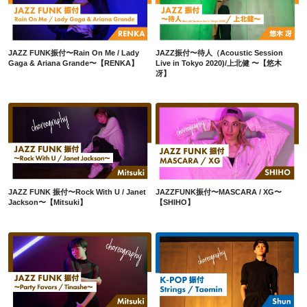
JAZZ FUNK振付〜Rain On Me / Lady Gaga & Ariana Grande〜【RENKA】
JAZZ振付〜待人（Acoustic Session Live in Tokyo 2020)/上北健 〜【悠木 冴】
JAZZ FUNK振付〜Rain On Me / Lady
JAZZ振付〜待人（Acoustic Session
Gaga & Ariana Grande〜【RENKA】
Live in Tokyo 2020)/上北健 〜【悠木
冴】
JAZZ FUNK 振付〜Rock With U / Janet Jackson〜【Mitsuki】
JAZZFUNK振付〜MASCARA / XG〜【SHIHO】
JAZZ FUNK 振付〜Rock With U / Janet
JAZZFUNK振付〜MASCARA / XG〜
Jackson〜【Mitsuki】
【SHIHO】
JAZZFUNK振付〜Party Favors / Tinashe〜【Mitsuki】
K-POP振付〜Strings / Taemin〜【Shun】