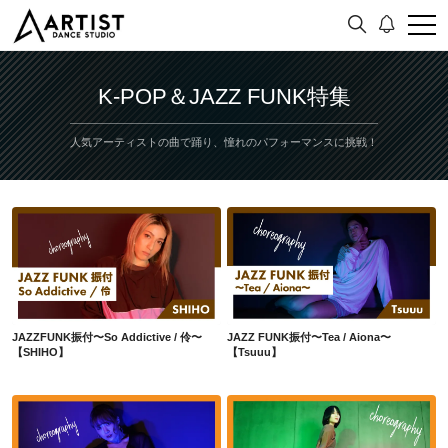
K-POP＆JAZZ FUNK特集
人気アーティストの曲で踊り、憧れのパフォーマンスに挑戦！
JAZZFUNK振付〜So Addictive / 伶〜【SHIHO】
JAZZ FUNK振付〜Tea / Aiona〜【Tsuuu】
JAZZFUNK振付〜So Addictive / 伶〜
JAZZ FUNK振付〜Tea / Aiona〜
【SHIHO】
【Tsuuu】