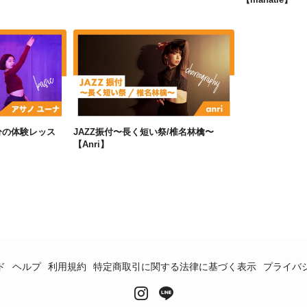
はじめてのJAZZ 〜30分の体験レッスン〜①【アサノユーナ】
JAZZ振付〜長く短い祭/椎名林檎〜【Anri】
0分の体験レッス
JAZZ振付〜長く短い祭/椎名林檎〜
】
【Anri】
ド
ヘルプ
利用規約
特定商取引に関する法律に基づく表示
プライバ