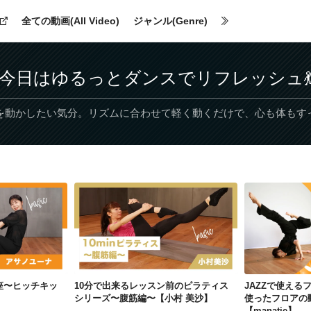
全ての動画(All Video)
ジャンル(Genre)
今日はゆるっとダンスでリフレッシュ
を動かしたい気分。リズムに合わせて軽く動くだけで、心も体もす
ジャズダンスの基礎講座〜ヒッチキック〜【アサノユーナ】
10分で出来るレッスン前のピラティスシリーズ〜腹筋編〜【小村 美沙】
座〜ヒッチキッ
10分で出来るレッスン前のピラティス
JAZZで使えるフ
シリーズ〜腹筋編〜【小村 美沙】
使ったフロアの動き
【manatie】