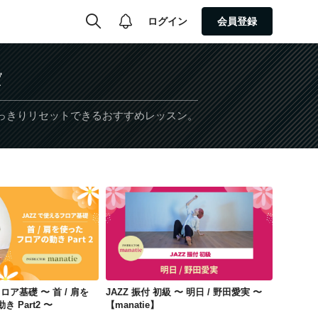
ログイン
会員登録

っきりリセットできるおすすめレッスン。
JAZZで使えるフロア基礎 〜 首 / 肩を使ったフロアの動き Part2 〜【manatie】
JAZZ 振付 初級 〜 明日 / 野田愛実 〜【manatie】
ロア基礎 〜 首 / 肩を
JAZZ 振付 初級 〜 明日 / 野田愛実 〜
 Part2 〜
【manatie】