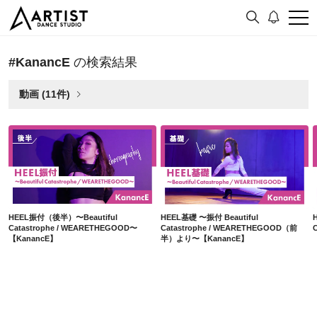
#KanancE
の検索結果
動画 (11件)
HEEL振付（後半）〜Beautiful Catastrophe / WEARETHEGOOD〜【KanancE】
HEEL基礎 〜振付 Beautiful Catastrophe / WEARETHEGOOD（前半）より〜【KanancE】
HEEL振付（後半）〜Beautiful
HEEL基礎 〜振付 Beautiful
Catastrophe / WEARETHEGOOD〜
Catastrophe / WEARETHEGOOD（前
【KanancE】
半）より〜【KanancE】