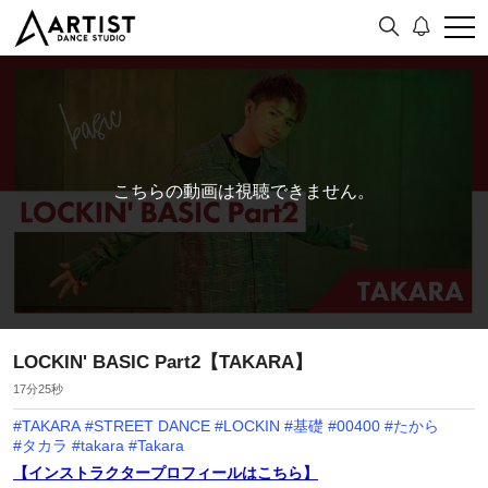
こちらの動画は視聴できません。
LOCKIN' BASIC Part2【TAKARA】
17分25秒
#
TAKARA
#
STREET DANCE
#
LOCKIN
#
基礎
#
00400
#
たから
#
タカラ
#
takara
#
Takara
【インストラクタープロフィールはこちら】