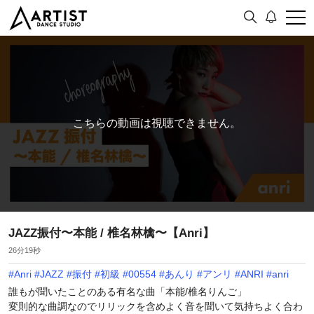
こちらの動画は視聴できません。
JAZZ振付〜本能 / 椎名林檎〜【Anri】
26分19秒
#
Anri
#
JAZZ
#
振付
#
初級
#
00554
#
あんり
#
アンリ
#
ANRI
#
anri
誰もが聞いたことのある有名な曲「本能/椎名りんご」
変則的な曲調なのでリリックを含めよく音を聞いて気持ちよく合わ